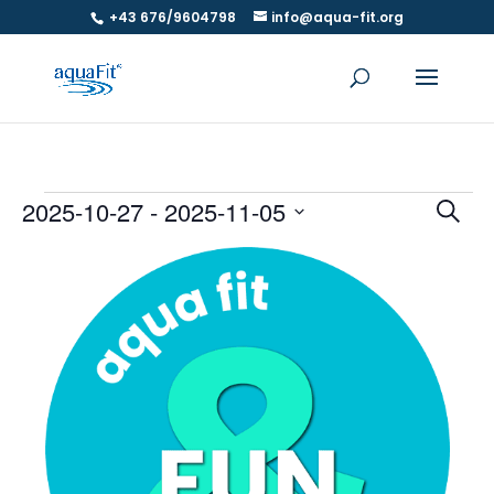
+43 676/9604798
info@aqua-fit.org
Veranstaltungen
Ver
V
2025-10-27
 - 
2025-11-05
Suche
A
Suc
Datum
N
List
und
auswählen.
of
Ansi
Veranstaltungen
Navi
in
Photo
View