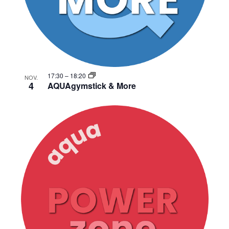
17:30
–
18:20
NOV.
4
AQUAgymstick & More