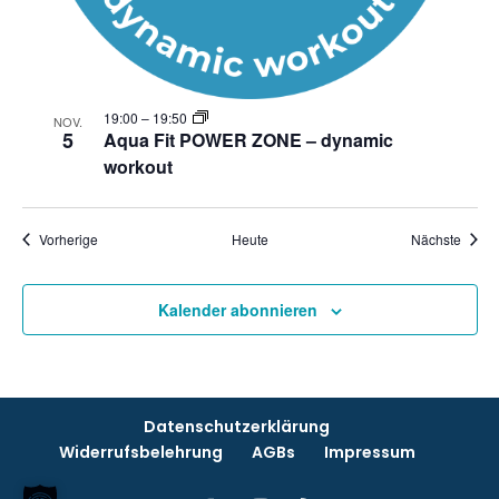
19:00
–
19:50
NOV.
5
Aqua Fit POWER ZONE – dynamic
workout
Veranstaltungen
Veran
Vorherige
Heute
Nächste
Kalender abonnieren
Datenschutzerklärung
Widerrufsbelehrung
AGBs
Impressum