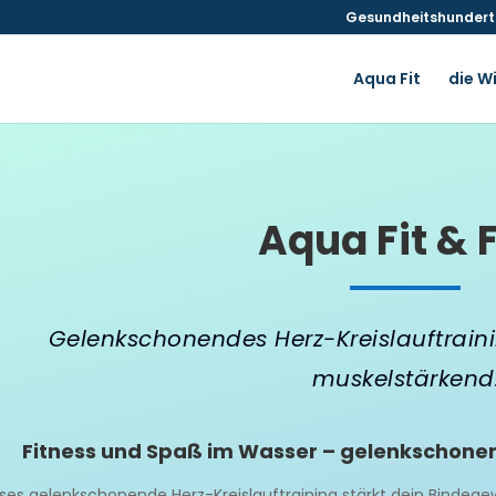
Gesundheitshunderte
Aqua Fit
die W
Aqua Fit & 
Gelenkschonendes Herz-Kreislauftrai
muskelstärkend
Fitness und Spaß im Wasser – gelenkschonend
ses gelenkschonende Herz-Kreislauftraining stärkt dein Bindege