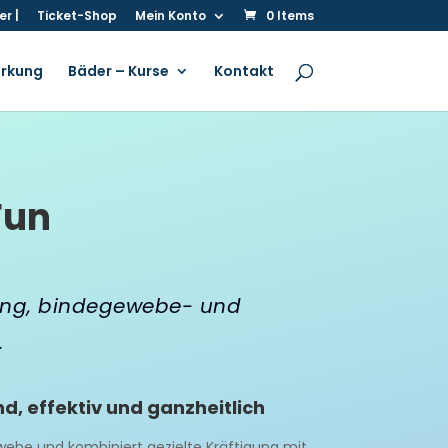
r |
Ticket-Shop
Mein Konto
0 Items
irkung
Bäder – Kurse
Kontakt
Fun
ning, bindegewebe- und
.
, effektiv und ganzheitlich
webe und kombiniert gezielte Kräftigung mit