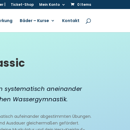
r |
Ticket-Shop
Mein Konto
0 Items
irkung
Bäder – Kurse
Kontakt
assic
en systematisch aneinander
schen Wassergymnastik.
ematisch aufeinander abgestimmten Übungen.
und Ausdauer gleichermaßen gefördert.
 deine Muskulatur und dein Herz-Kreislauf-