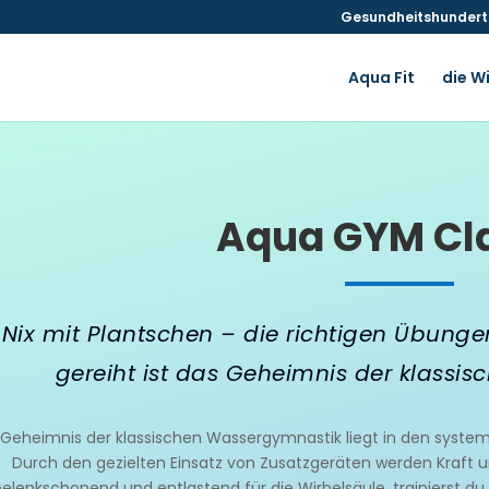
Gesundheitshunderte
Aqua Fit
die W
Aqua GYM Cl
Nix mit Plantschen – die richtigen Übung
gereiht ist das Geheimnis der klassi
 Geheimnis der klassischen Wassergymnastik liegt in den syst
Durch den gezielten Einsatz von Zusatzgeräten werden Kraft 
elenkschonend und entlastend für die Wirbelsäule, trainierst du