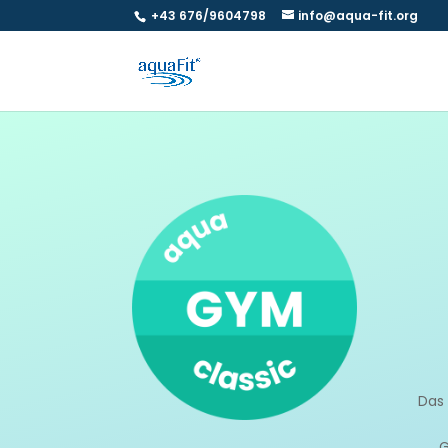
+43 676/9604798
info@aqua-fit.org
Das
G