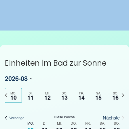
Einheiten im Bad zur Sonne
2026-08
D
a
V
N
MO.
DI.
MI.
DO.
FR.
SA.
SO.
10
11
12
13
14
15
16
t
o
ä
u
r
c
m
h
h
Diese Woche
Nächste
Vorherige
a
W
e
s
MO.
DI.
MI.
DO.
FR.
SA.
SO.
u