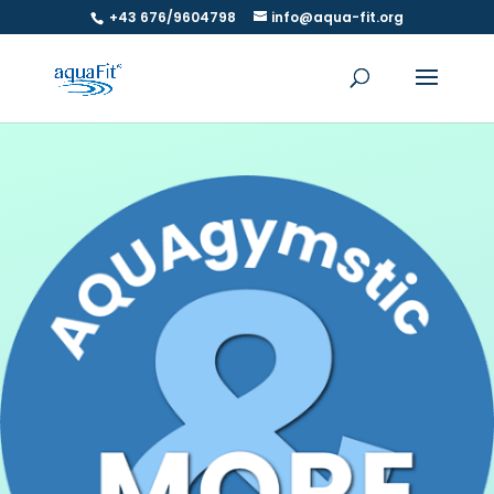
+43 676/9604798
info@aqua-fit.org