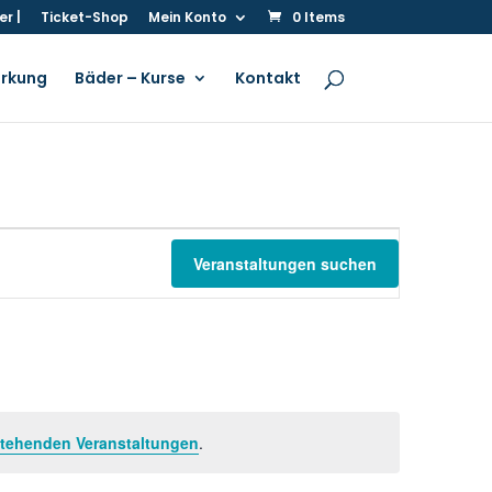
r |
Ticket-Shop
Mein Konto
0 Items
irkung
Bäder – Kurse
Kontakt
Verans
Ansich
Veranstaltungen suchen
Navigat
tehenden Veranstaltungen
.