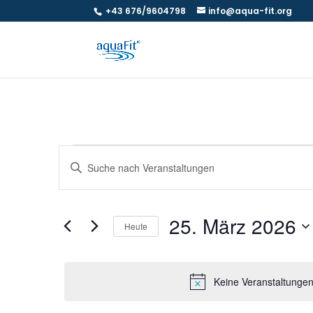
+43 676/9604798
info@aqua-fit.org
Veranstaltungen
Veranstaltungen
Bitte
Suche
für
Schlüsselwort
und
25.
eingeben.
Ansichten,
Suche
März
25. März 2026
Navigation
nach
Heute
2026
Veranstaltungen
Datum
Schlüsselwort.
wählen.
Keine Veranstaltungen