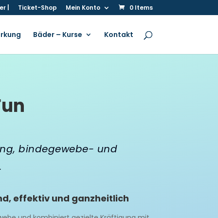
r |
Ticket-Shop
Mein Konto
0 Items
irkung
Bäder – Kurse
Kontakt
Fun
ning, bindegewebe- und
.
, effektiv und ganzheitlich
webe und kombiniert gezielte Kräftigung mit