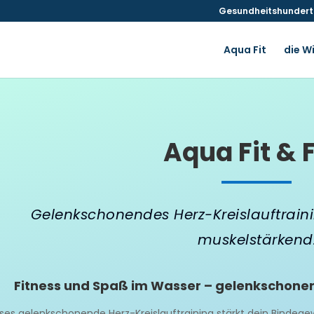
Gesundheitshunderte
Aqua Fit
die W
Aqua Fit & 
Gelenkschonendes Herz-Kreislauftrai
muskelstärkend
Fitness und Spaß im Wasser – gelenkschonend
ses gelenkschonende Herz-Kreislauftraining stärkt dein Bindege