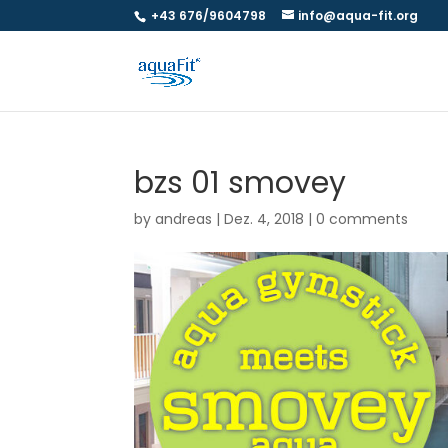
+43 676/9604798
info@aqua-fit.org
bzs 01 smovey
by
andreas
|
Dez. 4, 2018
|
0 comments