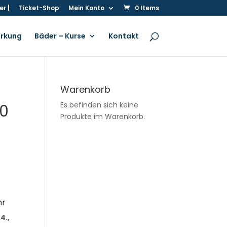
r |
Ticket-Shop
Mein Konto
0 Items
irkung
Bäder – Kurse
Kontakt
Warenkorb
Es befinden sich keine
10
Produkte im Warenkorb.
glicher
0
hr
.4.,