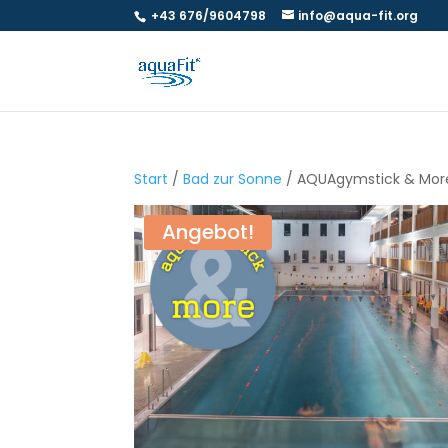
+43 676/9604798
info@aqua-fit.org
Start
/
Bad zur Sonne
/ AQUAgymstick & More 
Angebot!