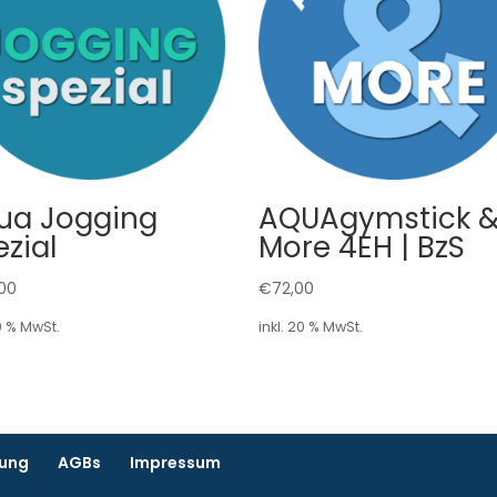
ua Jogging
AQUAgymstick 
zial
More 4EH | BzS
,00
€
72,00
20 % MwSt.
inkl. 20 % MwSt.
rung
AGBs
Impressum