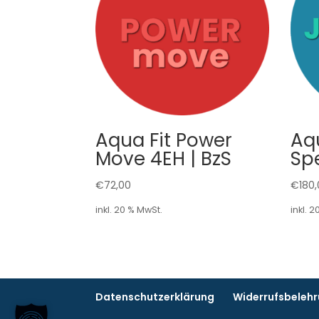
Aqua Fit Power
Aq
Move 4EH | BzS
Spe
€
72,00
€
180
inkl. 20 % MwSt.
inkl. 
Datenschutzerklärung
Widerrufsbeleh