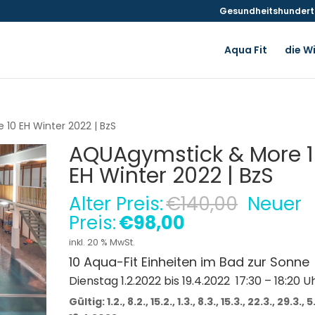
Gesundheitshunderte
Aqua Fit
die W
10 EH Winter 2022 | BzS
AQUAgymstick & More 
EH Winter 2022 | BzS
Ursprün
Alter Preis:
€
140,00
Neuer
Preis
Aktueller
Preis:
€
98,00
war:
Preis
inkl. 20 % MwSt.
€140,0
ist:
10 Aqua-Fit Einheiten im Bad zur Sonne
€98,00.
Dienstag 1.2.2022 bis 19.4.2022 17:30 – 18:20 U
Gültig: 1.2., 8.2., 15.2., 1.3., 8.3., 15.3., 22.3., 29.3., 5