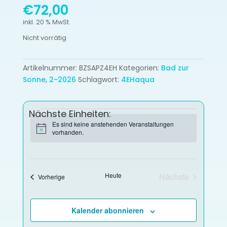
€
72,00
inkl. 20 % MwSt.
Nicht vorrätig
Artikelnummer:
BZSAPZ4EH
Kategorien:
Bad zur
Sonne
,
2-2026
Schlagwort:
4EHaqua
Veranstaltungen
Nächste Einheiten:
Es sind keine anstehenden Veranstaltungen
H
vorhanden.
D
i
a
n
w
t
e
u
i
Heute
Nächste
Veranstaltungen
Vorherige
s
m
Veranstaltung
a
u
Kalender abonnieren
s