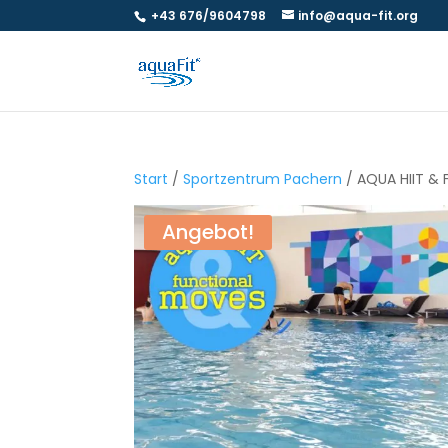
+43 676/9604798
info@aqua-fit.org
Start
/
Sportzentrum Pachern
/ AQUA HIIT & 
Angebot!