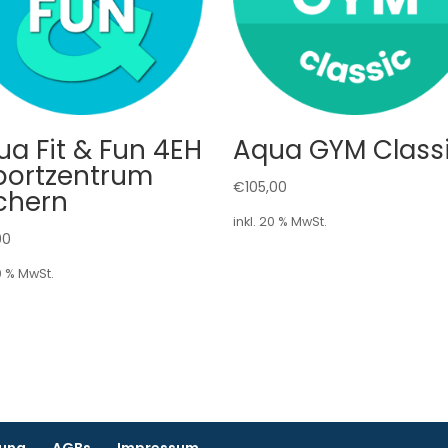
ua Fit & Fun 4EH
Aqua GYM Class
Sportzentrum
€
105,00
chern
inkl. 20 % MwSt.
00
20 % MwSt.