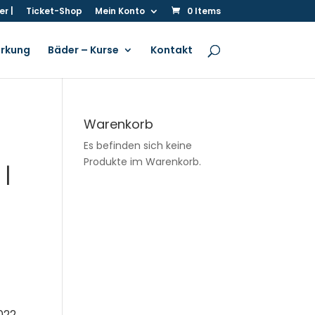
r |
Ticket-Shop
Mein Konto
0 Items
irkung
Bäder – Kurse
Kontakt
Warenkorb
Es befinden sich keine
Produkte im Warenkorb.
 |
glicher
2022