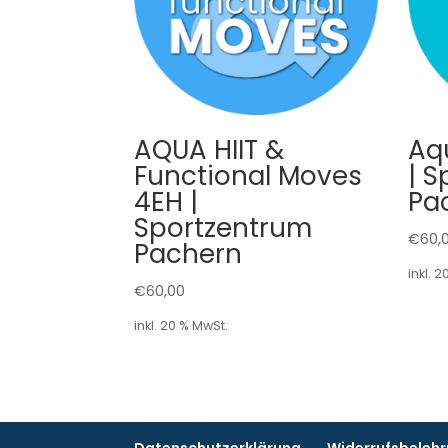
AQUA HIIT &
Aq
Functional Moves
| 
4EH |
Pa
Sportzentrum
€
60,
Pachern
inkl. 
€
60,00
inkl. 20 % MwSt.