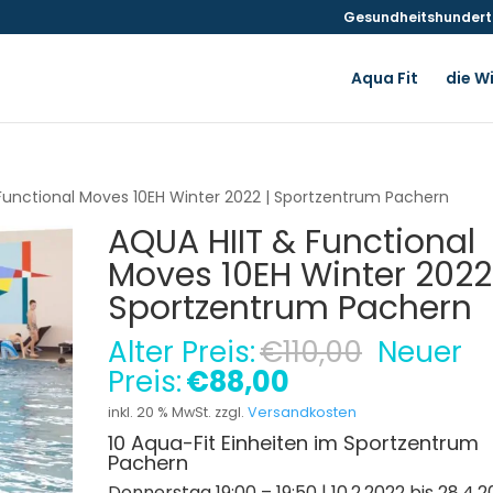
Gesundheitshunderte
Aqua Fit
die W
Functional Moves 10EH Winter 2022 | Sportzentrum Pachern
AQUA HIIT & Functional
Moves 10EH Winter 2022
Sportzentrum Pachern
Ursprün
Alter Preis:
€
110,00
Neuer
Preis
Aktueller
Preis:
€
88,00
war:
Preis
inkl. 20 % MwSt.
zzgl.
Versandkosten
€110,00
ist:
10 Aqua-Fit Einheiten im Sportzentrum
€88,00.
Pachern
Donnerstag 19:00 – 19:50 | 10.2.2022 bis 28.4.