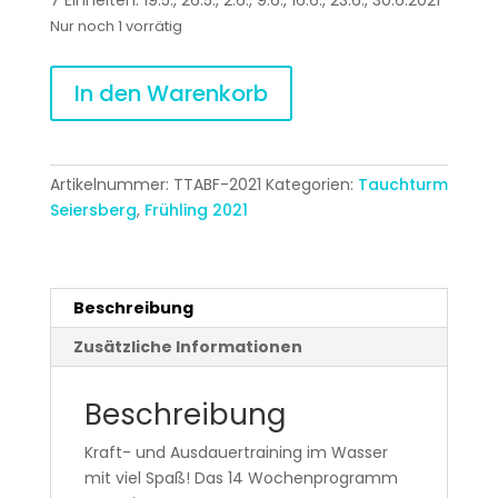
Nur noch 1 vorrätig
AQUA
In den Warenkorb
BODY
Shaping
7
EH
Artikelnummer:
TTABF-2021
Kategorien:
Tauchturm
Frühling
Seiersberg
,
Frühling 2021
2021
|
Tauchturm
Seiersberg
Beschreibung
Menge
Zusätzliche Informationen
Beschreibung
Kraft- und Ausdauertraining im Wasser
mit viel Spaß! Das 14 Wochenprogramm