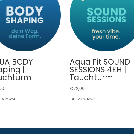
UA BODY
Aqua Fit SOUND
aping |
SESSIONS 4EH |
uchturm
Tauchturm
00
€
72,00
20 % MwSt.
inkl. 20 % MwSt.