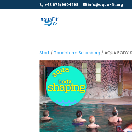
+43 676/9604798
info@aqua-fit.org
Start
/
Tauchturm Seiersberg
/ AQUA BODY Sh