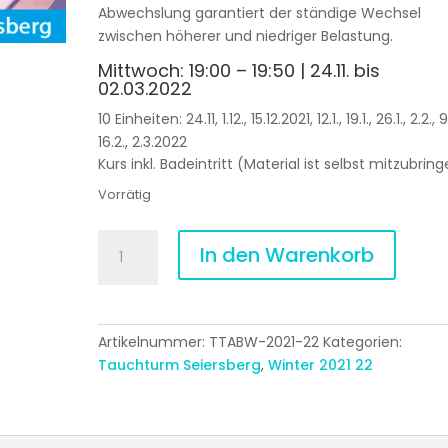
Abwechslung garantiert der ständige Wechsel
zwischen höherer und niedriger Belastung.
Mittwoch: 19:00 – 19:50 | 24.11. bis
02.03.2022
10 Einheiten: 24.11, 1.12., 15.12.2021, 12.1., 19.1., 26.1., 2.2., 9
16.2., 2.3.2022
Kurs inkl. Badeintritt (Material ist selbst mitzubrin
Vorrätig
AQUA
In den Warenkorb
BODY
Shaping 10EH
Winter
2021
Artikelnummer:
TTABW-2021-22
Kategorien:
|
Tauchturm Seiersberg
,
Winter 2021 22
Tauchturm
Seiersberg
Menge