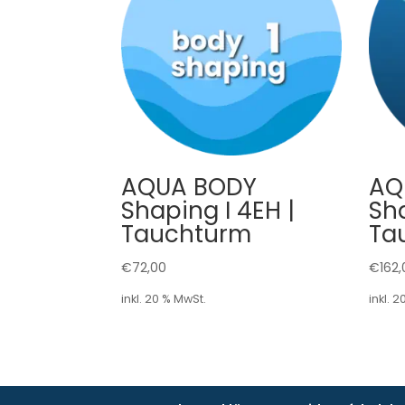
AQUA BODY
AQ
Shaping I 4EH |
Sh
Tauchturm
Ta
€
72,00
€
162,
inkl. 20 % MwSt.
inkl. 