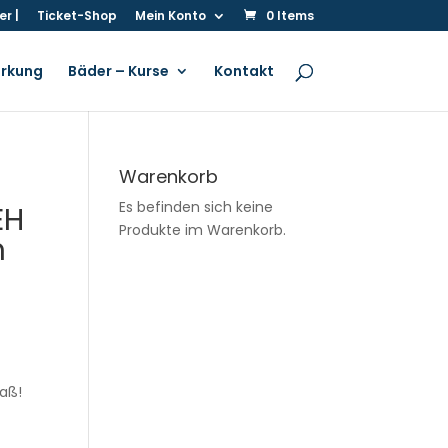
r |
Ticket-Shop
Mein Konto
0 Items
irkung
Bäder – Kurse
Kontakt
Warenkorb
Es befinden sich keine
EH
Produkte im Warenkorb.
m
paß!
-
l