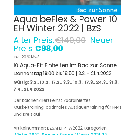
Aqua beFlex & Power 10
EH Winter 2022 | BzS
Ursprüngli
Alter Preis:
€
140,00
Neuer
Preis
Aktueller
Preis:
€
98,00
war:
Preis
inkl. 20 % MwSt.
€140,00
ist:
10 Aqua-Fit Einheiten im Bad zur Sonne
€98,00.
Donnerstag 19:00 bis 19:50 | 3.2. – 21.4.2022
Gültig: 3.2., 10.2., 17.2., 3.3., 10.3., 17.3., 24.3., 31.3.,
7.4., 21.4.2022
Der Kalorienkiller! Feinst koordiniertes
Muskeltraining, optimales Ausdauertraining für Herz
und Kreislauf.
Artikelnummer:
BZSAFBFP-W2022
Kategorien:
Winter 2022
,
Bad zur Sonne
,
Winter 2021 22