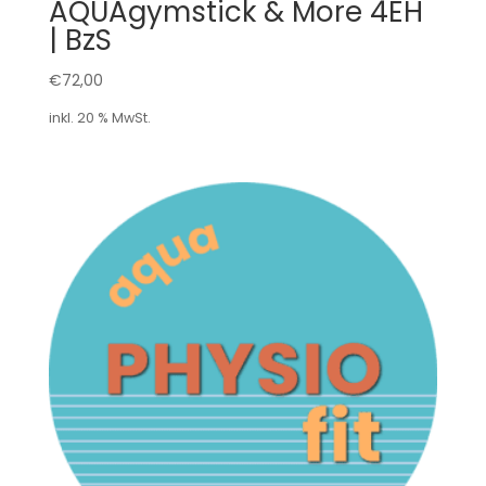
AQUAgymstick & More 4EH
| BzS
€
72,00
inkl. 20 % MwSt.