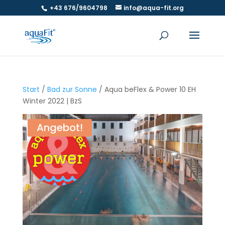
+43 676/9604798
info@aqua-fit.org
Start
/
Bad zur Sonne
/ Aqua beFlex & Power 10 EH
Winter 2022 | BzS
Angebot!