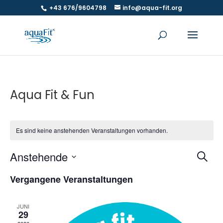
+43 676/9604798
info@aqua-fit.org
Aqua Fit & Fun
Es sind keine anstehenden Veranstaltungen vorhanden.
Ver
V
Anstehende
Suche
A
Suc
Datum
N
und
Vergangene Veranstaltungen
wählen.
Ansi
Navi
JUNI
29