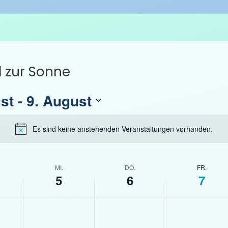
d zur Sonne
st
 - 
9. August
Es sind keine anstehenden Veranstaltungen vorhanden.
H
i
n
w
MI.
DO.
FR.
5
6
7
e
i
M
D
F
s
K
K
K
i
o
r
e
e
e
t
n
e
i
i
i