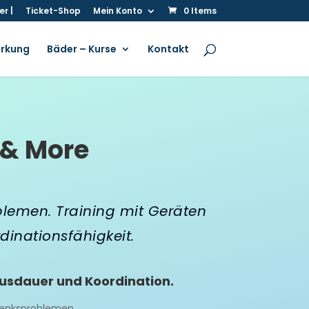
r |
Ticket-Shop
Mein Konto
0 Items
irkung
Bäder – Kurse
Kontakt
& More
lemen. Training mit Geräten
dinationsfähigkeit.
 Ausdauer und Koordination.
lenksproblemen.