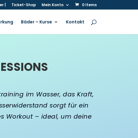
r |
Ticket-Shop
Mein Konto
0 Items
irkung
Bäder – Kurse
Kontakt
SESSIONS
raining im Wasser, das Kraft,
serwiderstand sorgt für ein
es Workout – ideal, um deine