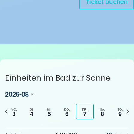
Ticket buchen
Einheiten im Bad zur Sonne
2026-08
D
a
V
N
MO.
DI.
MI.
DO.
FR.
SA.
SO.
3
4
5
6
7
8
9
t
o
ä
u
r
c
m
h
h
Diese Woche