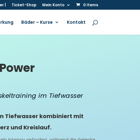
r |
Ticket-Shop
Mein Konto
0 Items
irkung
Bäder – Kurse
Kontakt
 Power
uskeltraining im Tiefwasser
 im Tiefwasser kombiniert mit
rz und Kreislauf.
ln intensiv gefordert, während die Gelenke