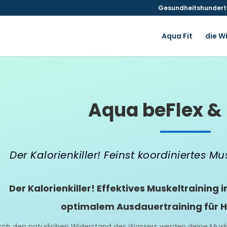
Gesundheitshunderte
Aqua Fit
die W
Aqua beFlex &
Der Kalorienkiller! Feinst koordiniertes M
Der Kalorienkiller! Effektives Muskeltraining
optimalem Ausdauertraining für He
rch den natürlichen Widerstand des Wassers werden deine Muske