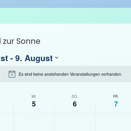
d zur Sonne
st
 - 
9. August
Es sind keine anstehenden Veranstaltungen vorhanden.
H
i
n
w
MI.
DO.
FR.
5
6
7
e
i
M
D
F
s
K
K
K
i
o
r
e
e
e
t
n
e
i
i
i