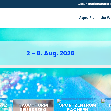
Gesundheitshunderte
Aqua Fit
die W
2 – 8. Aug. 2026
Keine Ereignisse anzuzeigen
RAZ
TAUCHTURM
SPORTZENTRUM
SEIERSBERG
PACHERN