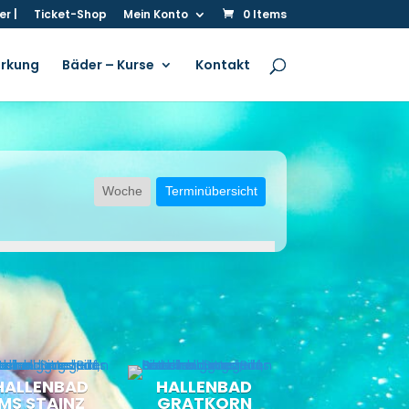
r |
Ticket-Shop
Mein Konto
0 Items
irkung
Bäder – Kurse
Kontakt
Woche
Terminübersicht
HALLENBAD
HALLENBAD
MS STAINZ
GRATKORN