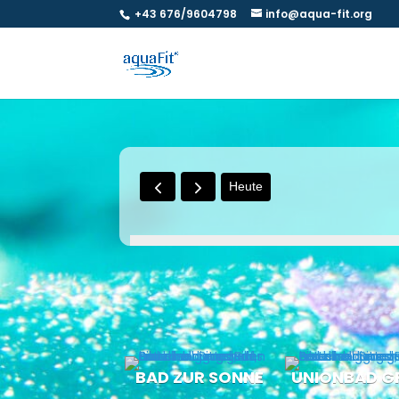
+43 676/9604798
info@aqua-fit.org
Heute
BAD ZUR SONNE
UNIONBAD G