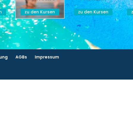
n
zu den Kursen
zu den Kursen
rung
AGBs
Impressum