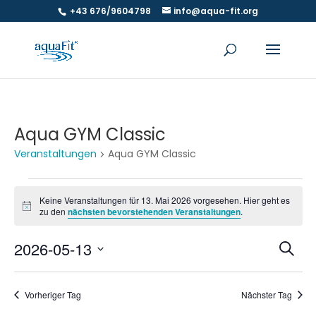
+43 676/9604798
info@aqua-fit.org
Aqua GYM Classic
Veranstaltungen
Aqua GYM Classic
Veranstaltungen
für
Keine Veranstaltungen für 13. Mai 2026 vorgesehen. Hier geht es
Hinweis
zu den
nächsten bevorstehenden Veranstaltungen
.
13.
Mai
Ver
V
2026-05-13
Suche
2026
A
Suc
Datum
N
und
wählen.
Vorheriger Tag
Nächster Tag
Ansi